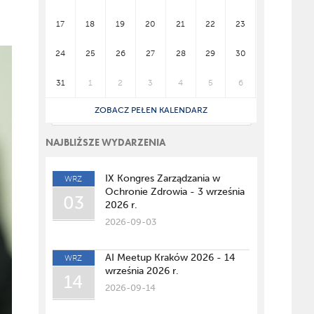
17
18
19
20
21
22
23
24
25
26
27
28
29
30
31
1
2
3
4
5
6
ZOBACZ PEŁEN KALENDARZ
NAJBLIŻSZE WYDARZENIA
IX Kongres Zarządzania w
WRZ
Ochronie Zdrowia - 3 września
03
2026 r.
2026-09-03
AI Meetup Kraków 2026 - 14
WRZ
września 2026 r.
14
2026-09-14