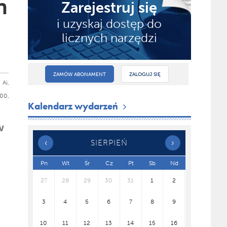
h
Zarejestruj się
i uzyskaj dostęp do
licznych narzędzi
ZAMÓW ABONAMENT
ZALOGUJ SIĘ
Ai,
00,
Kalendarz wydarzeń
w
‹
SIERPIEŃ
›
x
Pn
Wt
Śr
Cz
Pt
Sb
Nd
27
28
29
30
31
1
2
3
4
5
6
7
8
9
10
11
12
13
14
15
16