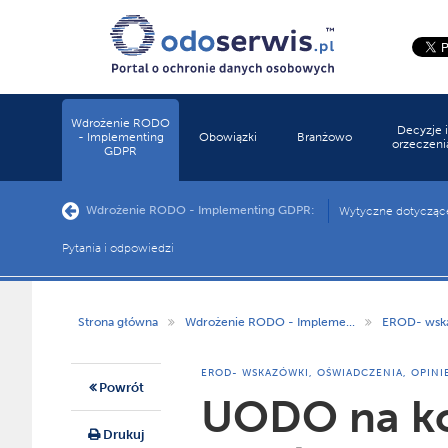
Wdrożenie RODO
Decyzje i
- Implementing
Obowiązki
Branżowo
orzeczeni
GDPR
Wdrożenie RODO - Implementing GDPR:
Wytyczne dotycząc
Pytania i odpowiedzi
Strona główna
Wdrożenie RODO - Impleme...
EROD- wskaz
EROD- WSKAZÓWKI, OŚWIADCZENIA, OPINI
Powrót
UODO na ko
Drukuj