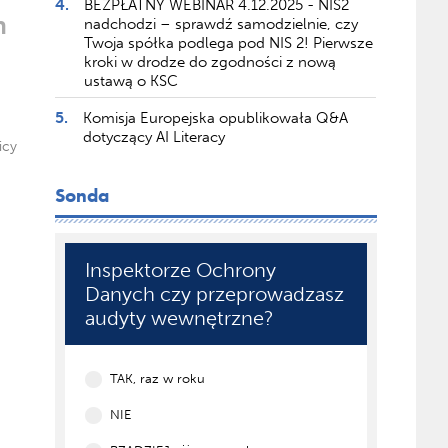
4.
BEZPŁATNY WEBINAR 4.12.2025 - NIS2
h
nadchodzi – sprawdź samodzielnie, czy
Twoja spółka podlega pod NIS 2! Pierwsze
kroki w drodze do zgodności z nową
ustawą o KSC
5.
Komisja Europejska opublikowała Q&A
dotyczący AI Literacy
icy
Sonda
Inspektorze Ochrony
Danych czy przeprowadzasz
audyty wewnętrzne?
TAK, raz w roku
NIE