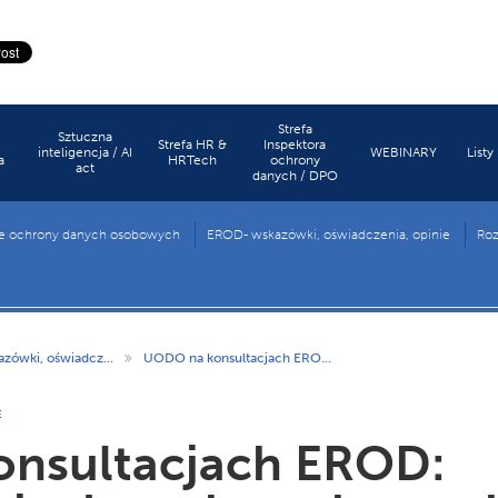
Strefa
Sztuczna
Strefa HR &
Inspektora
inteligencja / AI
WEBINARY
Listy
a
HRTech
ochrony
act
danych / DPO
e ochrony danych osobowych
EROD- wskazówki, oświadczenia, opinie
Roz
ówki, oświadcz...
UODO na konsultacjach ERO...
E
nsultacjach EROD: