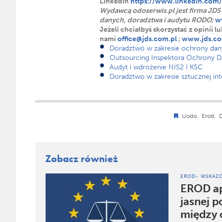
Linkedin
https://www.linkedin.com
Wydawcą odoserwis.pl jest firma JDS
danych, doradztwa i audytu RODO;
w
Jeżeli chciałbyś skorzystać z opinii 
nami
office@jds.com.pl
;
www.jds.co
Doradztwo w zakresie ochrony d
Outsourcing Inspektora Ochrony D
Audyt i wdrożenie NIS2 I KSC
Doradztwo w zakresie sztucznej inte
Uodo,
Erod,
Zobacz również
EROD- WSKAZÓ
EROD ap
jasnej 
między 