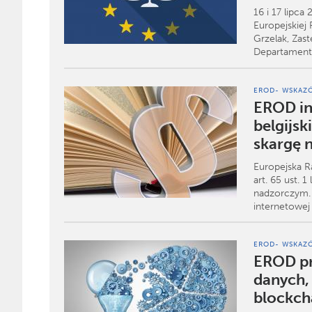
16 i 17 lipca
Europejskiej
Grzelak, Zas
Departament
EROD- WSKAZÓ
EROD in
belgijs
skargę 
Europejska 
art. 65 ust. 
nadzorczym. 
internetowej 
EROD- WSKAZÓ
EROD pr
danych, 
blockch