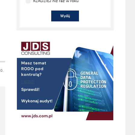
RZADZIEJ niż raz w roku
Wyślij
0,