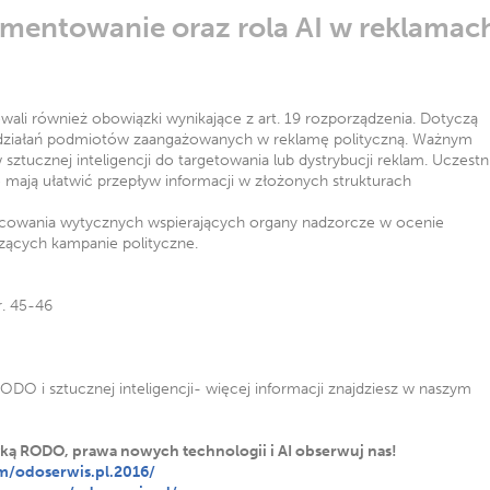
mentowanie oraz rola AI w reklamac
wali również obowiązki wynikające z art. 19 rozporządzenia. Dotyczą
działań podmiotów zaangażowanych w reklamę polityczną. Ważnym
ztucznej inteligencji do targetowania lub dystrybucji reklam. Uczestn
e mają ułatwić przepływ informacji w złożonych strukturach
cowania wytycznych wspierających organy nadzorcze w ocenie
ących kampanie polityczne.
r. 45-46
ODO i sztucznej inteligencji- więcej informacji znajdziesz w naszym
tyką RODO, prawa nowych technologii i AI obserwuj nas!
m/odoserwis.pl.2016/