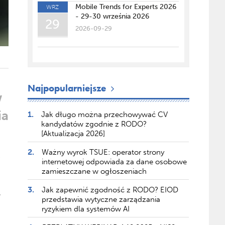
Mobile Trends for Experts 2026
WRZ
- 29-30 września 2026
29
2026-09-29
Najpopularniejsze
w
ia
1.
Jak długo można przechowywać CV
kandydatów zgodnie z RODO?
[Aktualizacja 2026]
2.
Ważny wyrok TSUE: operator strony
e
internetowej odpowiada za dane osobowe
zamieszczane w ogłoszeniach
3.
Jak zapewnić zgodność z RODO? EIOD
w
przedstawia wytyczne zarządzania
ryzykiem dla systemów AI