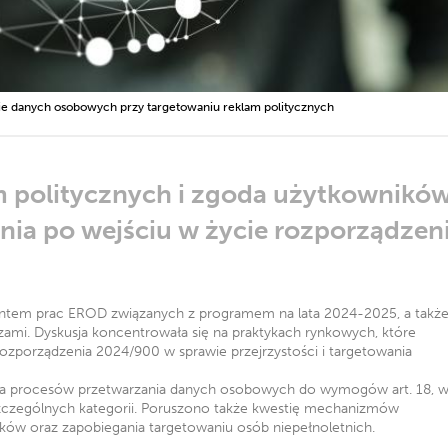
e danych osobowych przy targetowaniu reklam politycznych
m politycznych i zgoda użytkownikó
ia po wejściu w życie rozporządzen
ntem prac EROD związanych z programem na lata 2024-2025, a takż
szami. Dyskusja koncentrowała się na praktykach rynkowych, które
 rozporządzenia 2024/900 w sprawie przejrzystości i targetowania
a procesów przetwarzania danych osobowych do wymogów art. 18, 
zczególnych kategorii. Poruszono także kwestię mechanizmów
ków oraz zapobiegania targetowaniu osób niepełnoletnich.