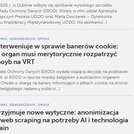
 2026 r. w Dublinie odbyło się spotkanie wysokiego szczebla
 Rady Ochrony Danych (EROD). Wzięły w nim udział Agnieszka
tępczyni Prezesa UODO oraz Maria Owczarek – Dyrektorka
u Współpracy Międzynarodowej UODO. Na spotkaniu(...)
WKI, OŚWIADCZENIA, OPINIE
terweniuje w sprawie banerów cookie:
ki organ musi merytorycznie rozpatrzyć
noyb na VRT
Rada Ochrony Danych (EROD) wydała wiążącą decyzję na podstawie
1 lit. a) RODO w sporze między belgijskim a austriackim organem
Chodzi o skargę na banery informujące o plikach cookie na stronie
belgijskiego nadawcy publicz(...)
WKI, OŚWIADCZENIA, OPINIE
zyjmuje nowe wytyczne: anonimizacja
web scraping na potrzeby AI i technologia
ain