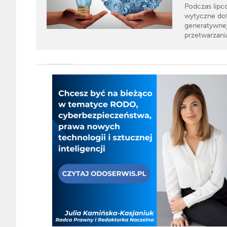
Podczas lipc
wytyczne dot
generatywnej
przetwarzani