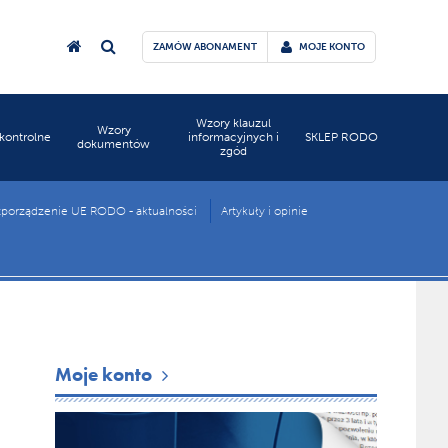
ZAMÓW ABONAMENT
MOJE KONTO
Wzory klauzul
Wzory
 kontrolne
informacyjnych i
SKLEP RODO
dokumentów
zgód
porządzenie UE RODO - aktualności
Artykuły i opinie
Moje konto