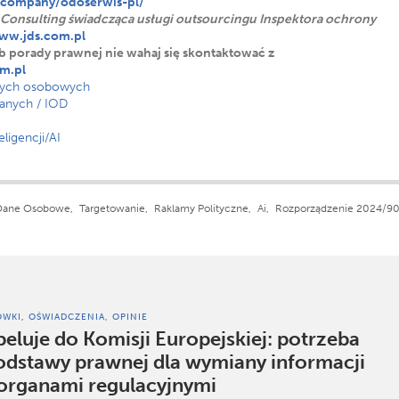
/company/odoserwis-pl/
 Consulting świadcząca usługi outsourcingu Inspektora ochrony
ww.jds.com.pl
lub porady prawnej nie wahaj się skontaktować z
m.pl
anych osobowych
anych / IOD
ligencji/AI
Dane Osobowe,
Targetowanie,
Raklamy Polityczne,
Ai,
Rozporządzenie 2024/90
WKI, OŚWIADCZENIA, OPINIE
eluje do Komisji Europejskiej: potrzeba
podstawy prawnej dla wymiany informacji
organami regulacyjnymi