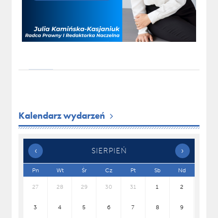
Kalendarz wydarzeń
‹
SIERPIEŃ
›
x
Pn
Wt
Śr
Cz
Pt
Sb
Nd
27
28
29
30
31
1
2
3
4
5
6
7
8
9