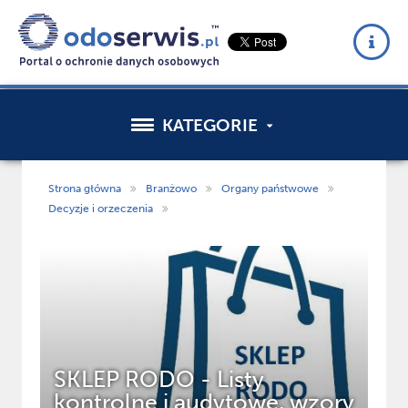
KATEGORIE
Strona główna
Branżowo
Organy państwowe
Decyzje i orzeczenia
SKLEP RODO - Listy
WE
kontrolne i audytowe, wzory
sp