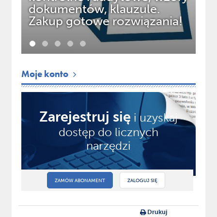
dokumentów, klauzule.
ek
Zakup gotowe rozwiązania!
na
Moje konto
Zarejestruj się
i uzyskaj
dostęp do licznych
narzędzi
ZAMÓW ABONAMENT
ZALOGUJ SIĘ
Drukuj